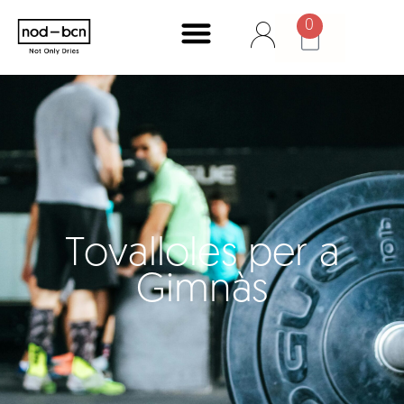
0
Tovalloles per a
Gimnàs