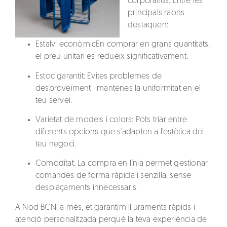
corporatius. Entre les
principals raons
destaquen:
Estalvi econòmic
En comprar en grans quantitats,
el preu unitari es redueix significativament.
Estoc garantit
: Evites problemes de
desproveïment i mantenes la uniformitat en el
teu servei.
Varietat de models i colors
: Pots triar entre
diferents opcions que s'adapten a l'estètica del
teu negoci.
Comoditat
: La compra en línia permet gestionar
comandes de forma ràpida i senzilla, sense
desplaçaments innecessaris.
A Nod BCN, a més, et garantim
lliuraments ràpids
i
atenció personalitzada
perquè la teva experiència de